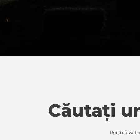
Căutați u
Doriți să vă tr