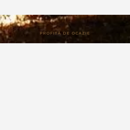
PROFITĂ DE OCAZIE
m 15% discount 
tele rezervate
ti să îți organizezi nunta, petrecerea burlacilor, strângerea de fon
nt din timp, faci economie! Toate evenimentele rezervate cu cel puț
avans beneficiază de 15% reducere.
VREAU REDUCEREA!