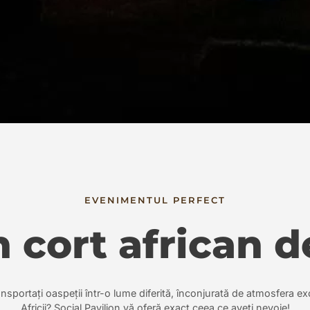
EVENIMENTUL PERFECT
n cort african 
ansportați oaspeții într-o lume diferită, înconjurată de atmosfera ex
Africii? Social Pavilion vă oferă exact ceea ce aveți nevoie!