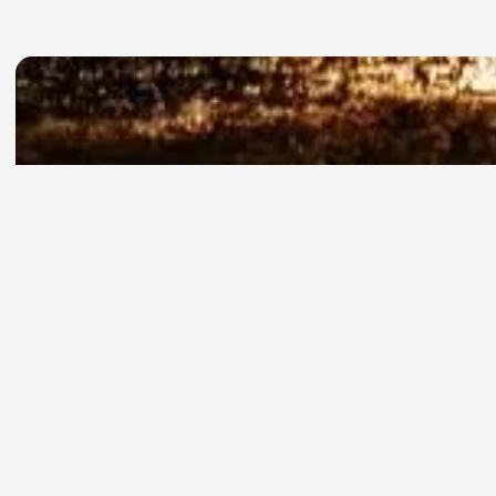
Oferi
evenimen
Dacă plănuieș
alt evenime