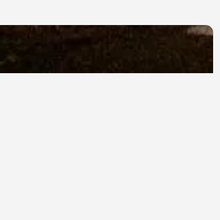
pentru
 din timp
duri sau orice
in 9 luni în