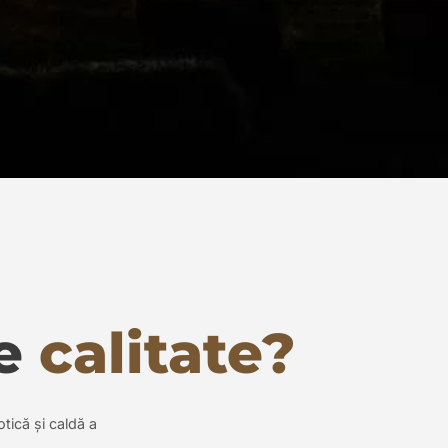
de
calitate?
otică și caldă a