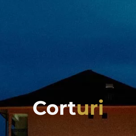
Cort
uri